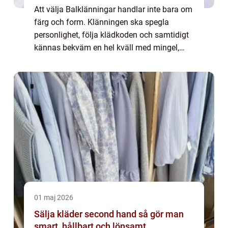
Att välja Balklänningar handlar inte bara om
färg och form. Klänningen ska spegla
personlighet, följa klädkoden och samtidigt
kännas bekväm en hel kväll med mingel,
middag och dans. Många upplever besluten
som överväldigande: ska klänningen vara
enke...
01 maj 2026
Sälja kläder second hand så gör man
smart, hållbart och lönsamt