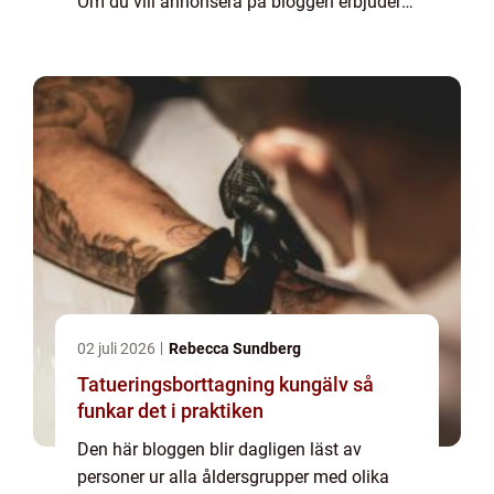
Om du vill annonsera på bloggen erbjuder
vi flera möjligheter. Bannerannonser är
endast ett av alternativen. Kontakta
redaktionen så...
02 juli 2026
Rebecca Sundberg
Tatueringsborttagning kungälv så
funkar det i praktiken
Den här bloggen blir dagligen läst av
personer ur alla åldersgrupper med olika