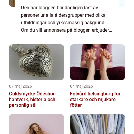
Den här bloggen blir dagligen läst av
personer ur alla åldersgrupper med olika
utbildningar och yrkesmässig bakgrund.
Om du vill annonsera på bloggen erbjuder
vi flera möjligheter. Bannerannonser är
endast ett av alternativen. Kontakta
redaktionen så...
07 maj 2026
04 maj 2026
Guldsmycke Ödeshög
Fotvård helsingborg för
hantverk, historia och
starkare och mjukare
personlig stil
fötter