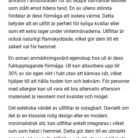
använts i århundraden för att skapa värmande textilier
som stått emot tidens tand. En av ullens största
fördelar är dess förmåga att isolera värme. Detta
betyder att en ullfilt är perfekt för kyliga kvällar eller
som ett extra lager under vintermånaderna. Ullfiltar är
också naturligt flamskyddade, vilket gör dem till ett
säkert val för hemmet.
En annan anmärkningsvärd egenskap hos ull är dess
fuktupptagande förmåga. Ull kan absorbera upp till
30% av sin egen vikt i fukt utan att kännas våt, vilket
hjälper till att hålla huden torr och bekväm. För personer
med allergier kan ull vara ett bra alternativ eftersom
materialet är resistent mot kvalster och mögel.
Det estetiska värdet av ullfiltar är oslagbart. Oavsett om
det är en klassisk rutig design eller en modern,
minimalistisk stil, kan ullfiltar enkelt integreras i vilket
rum som helst i hemmet. Detta gör dem till en utmärkt