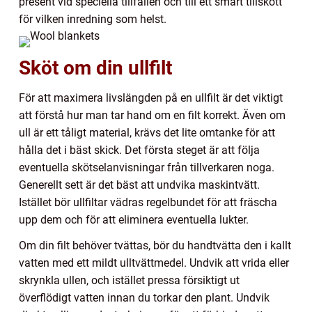
present vid speciella tillfällen och till ett smart tillskott
för vilken inredning som helst.
Sköt om din ullfilt
För att maximera livslängden på en ullfilt är det viktigt
att förstå hur man tar hand om en filt korrekt. Även om
ull är ett tåligt material, krävs det lite omtanke för att
hålla det i bäst skick. Det första steget är att följa
eventuella skötselanvisningar från tillverkaren noga.
Generellt sett är det bäst att undvika maskintvätt.
Istället bör ullfiltar vädras regelbundet för att fräscha
upp dem och för att eliminera eventuella lukter.
Om din filt behöver tvättas, bör du handtvätta den i kallt
vatten med ett mildt ulltvättmedel. Undvik att vrida eller
skrynkla ullen, och istället pressa försiktigt ut
överflödigt vatten innan du torkar den plant. Undvik