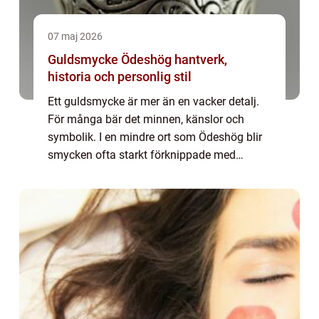
07 maj 2026
Guldsmycke Ödeshög hantverk,
historia och personlig stil
Ett guldsmycke är mer än en vacker detalj.
För många bär det minnen, känslor och
symbolik. I en mindre ort som Ödeshög blir
smycken ofta starkt förknippade med
viktiga händelser i livet förlovning, bröllop,
jubileum eller ett personligt steg i en ny ...