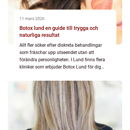
11 mars 2026
Botox lund en guide till trygga och
naturliga resultat
Allt fler söker efter diskreta behandlingar
som fräschar upp utseendet utan att
förändra personligheten. I Lund finns flera
kliniker som erbjuder Botox Lund för dig
som vill minska rynkor, mjuka upp mimik
och skapa ett piggare uttryck. Samtidigt är
m...