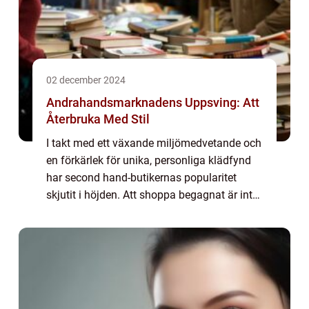
02 december 2024
Andrahandsmarknadens Uppsving: Att
Återbruka Med Stil
I takt med ett växande miljömedvetande och
en förkärlek för unika, personliga klädfynd
har second hand-butikernas popularitet
skjutit i höjden. Att shoppa begagnat är inte
bara en fråga om att spara penga...