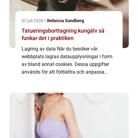
02 juli 2026
Rebecca Sundberg
Tatueringsborttagning kungälv så
funkar det i praktiken
Lagring av data När du besöker vår
webbplats lagras dataupplysningar i form
av bland annat cookies. Dessa uppgifter
används för att förbättra och anpassa
innehållet på vår sida och för att ge dig så
bra information som möjligt. Om du inte vill
att vi...