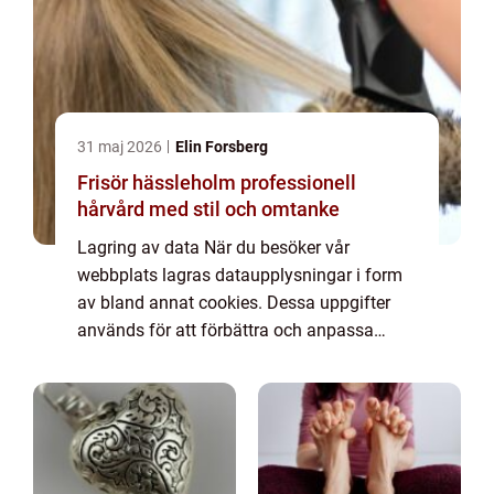
31 maj 2026
Elin Forsberg
Frisör hässleholm professionell
hårvård med stil och omtanke
Lagring av data När du besöker vår
webbplats lagras dataupplysningar i form
av bland annat cookies. Dessa uppgifter
används för att förbättra och anpassa
innehållet på vår sida och för att ge dig så
bra information som möjligt. Om du inte vill
att vi...