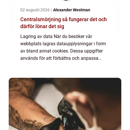
02 augusti 2026
Alexander Westman
Centralsmörjning så fungerar det och
därför lönar det sig
Lagring av data När du besöker vår
webbplats lagras dataupplysningar i form
av bland annat cookies. Dessa uppgifter
används för att förbättra och anpassa
innehållet på vår sida och för att ge dig så
bra information som möjligt. Om du inte vill
att vi...