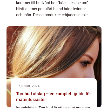
kommer till hudvård har ”bäst i test serum”
blivit alltmer populärt bland både kvinnor
och män. Dessa produkter erbjuder en extra
boost av näring och fukt till huden,
samtidigt som de ...
17 januari 2024
Torr hud utslag – en komplett guide för
matentusiaster
Introduktion: Torr hud är ett vanligt problem