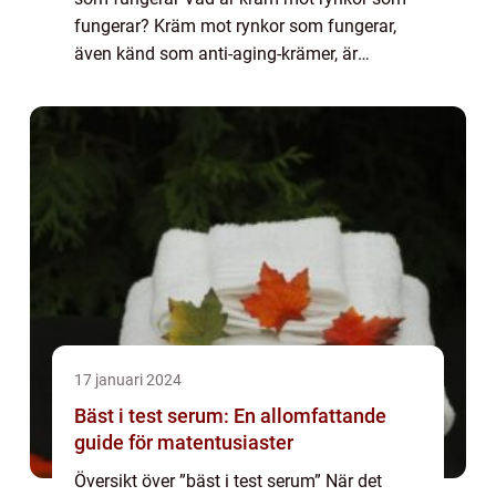
fungerar? Kräm mot rynkor som fungerar,
även känd som anti-aging-krämer, är
speciellt utformade hudvårdsprodukter som
syftar till att minska synliga ålderstecken
som ry...
17 januari 2024
Bäst i test serum: En allomfattande
guide för matentusiaster
Översikt över ”bäst i test serum” När det