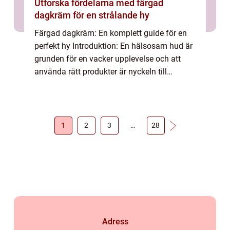
Utforska fördelarna med färgad
dagkräm för en strålande hy
Färgad dagkräm: En komplett guide för en
perfekt hy Introduktion: En hälsosam hud är
grunden för en vacker upplevelse och att
använda rätt produkter är nyckeln till
framgång. En produkt som har blivit alltmer
populär inom skönhetsvärlden är färgad
da...
1
2
3
…
28
Adress