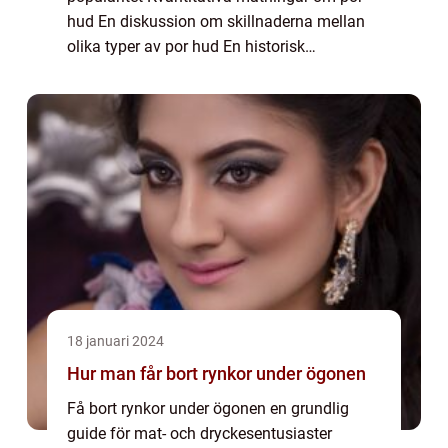
hud En diskussion om skillnaderna mellan
olika typer av por hud En historisk
genomgång av för- och nackdelar med por
hud Por hud, även känd som ”por
fläsksvåla...
18 januari 2024
Hur man får bort rynkor under ögonen
Få bort rynkor under ögonen en grundlig
guide för mat- och dryckesentusiaster