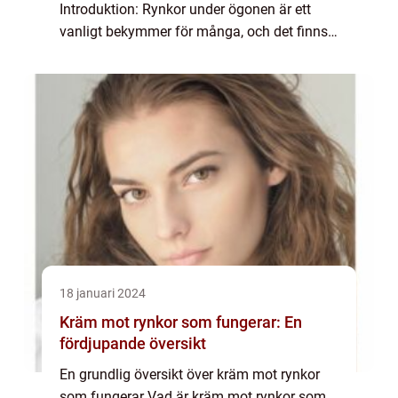
Introduktion: Rynkor under ögonen är ett
vanligt bekymmer för många, och det finns
flera metoder som kan hjälpa till att minska
deras synlighet. I denna artikel kommer vi
a...
18 januari 2024
Kräm mot rynkor som fungerar: En
fördjupande översikt
En grundlig översikt över kräm mot rynkor
som fungerar Vad är kräm mot rynkor som