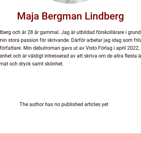
Maja Bergman Lindberg
berg och är 28 år gammal. Jag är utbildad förskollärare i gru
på min stora passion för skrivande. Därför arbetar jag idag som f
m författare. Min debutroman gavs ut av Visto Förlag i april 20
nhet och är väldigt intresserad av att skriva om de allra flesta
mat och dryck samt skönhet.
The author has no published articles yet