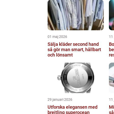
01 maj 2026
11 
Sälja kläder second hand
Bot
så gör man smart, hållbart
be
och lönsamt
re
29 januari 2026
11 
Utforska elegansen med
Mi
breitling superocean
så