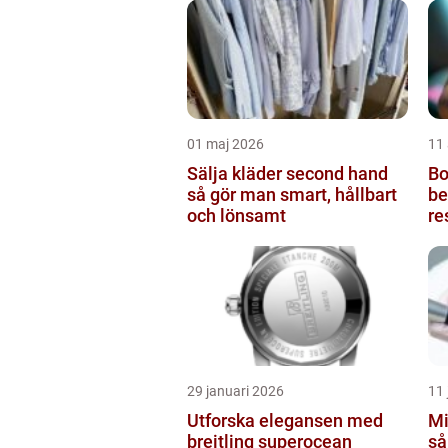
01 maj 2026
11 
Sälja kläder second hand
Bot
så gör man smart, hållbart
be
och lönsamt
re
29 januari 2026
11 
Utforska elegansen med
Mi
breitling superocean
så