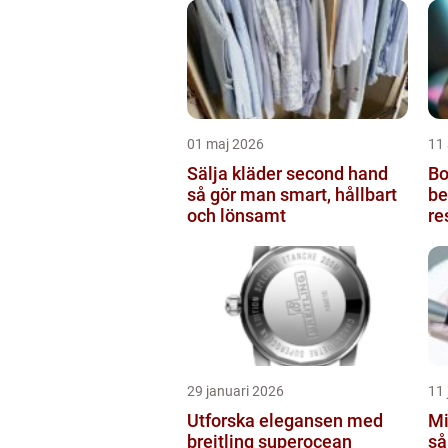
01 maj 2026
11 
Sälja kläder second hand
Bot
så gör man smart, hållbart
be
och lönsamt
re
29 januari 2026
11 
Utforska elegansen med
Mi
breitling superocean
så