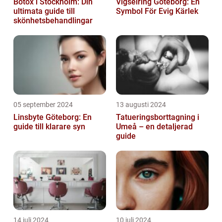
Botox i Stockholm: Din
Vigselring Göteborg: En
ultimata guide till
Symbol För Evig Kärlek
skönhetsbehandlingar
05 september 2024
13 augusti 2024
Linsbyte Göteborg: En
Tatueringsborttagning i
guide till klarare syn
Umeå – en detaljerad
guide
14 juli 2024
10 juli 2024