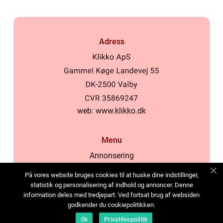
Adress
web:
www.klikko.dk
Menu
Annonsering
Om oss
På vores website bruges cookies til at huske dine indstillinger,
Cookies
statistik og personalisering af indhold og annoncer. Denne
information deles med tredjepart. Ved fortsat brug af websiden
Kontakta oss
godkender du cookiepolitikken.
Sitemap
Ok
Privatlivspolitik