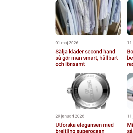
01 maj 2026
11 
Sälja kläder second hand
Bot
så gör man smart, hållbart
be
och lönsamt
re
29 januari 2026
11 
Utforska elegansen med
Mi
breitling superocean
så