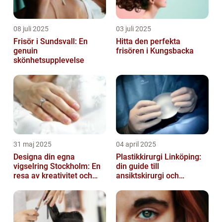
08 juli 2025
03 juli 2025
Frisör i Sundsvall: En
Hitta den perfekta
genuin
frisören i Kungsbacka
skönhetsupplevelse
31 maj 2025
04 april 2025
Designa din egna
Plastikkirurgi Linköping:
vigselring Stockholm: En
din guide till
resa av kreativitet och
ansiktskirurgi och
kärlek
naturliga resultat