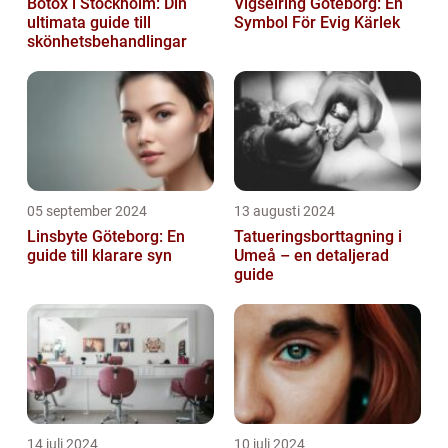
Botox i Stockholm: Din
Vigselring Göteborg: En
ultimata guide till
Symbol För Evig Kärlek
skönhetsbehandlingar
05 september 2024
13 augusti 2024
Linsbyte Göteborg: En
Tatueringsborttagning i
guide till klarare syn
Umeå – en detaljerad
guide
14 juli 2024
10 juli 2024