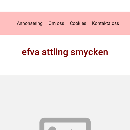
Annonsering
Om oss
Cookies
Kontakta oss
efva attling smycken