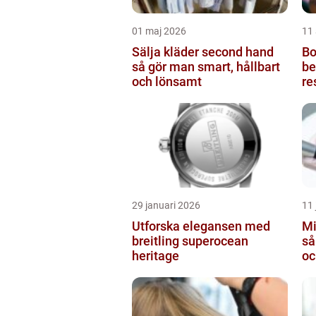
01 maj 2026
11 
Sälja kläder second hand
Bot
så gör man smart, hållbart
be
och lönsamt
re
29 januari 2026
11 
Utforska elegansen med
Mi
breitling superocean
så
heritage
oc