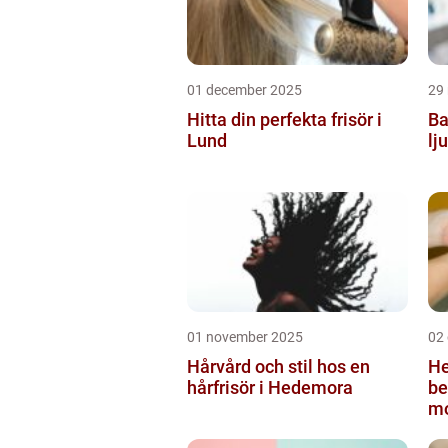
01 december 2025
29
Hitta din perfekta frisör i
Ba
Lund
lj
01 november 2025
02
Hårvård och stil hos en
He
hårfrisör i Hedemora
be
mo