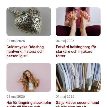
som appliceras innan foundation och övriga
produkter för att förbereda huden oc...
07 maj 2026
04 maj 2026
Guldsmycke Ödeshög
Fotvård helsingborg för
hantverk, historia och
starkare och mjukare
personlig stil
fötter
03 maj 2026
01 maj 2026
Hårförlängning stockholm
Sälja kläder second hand