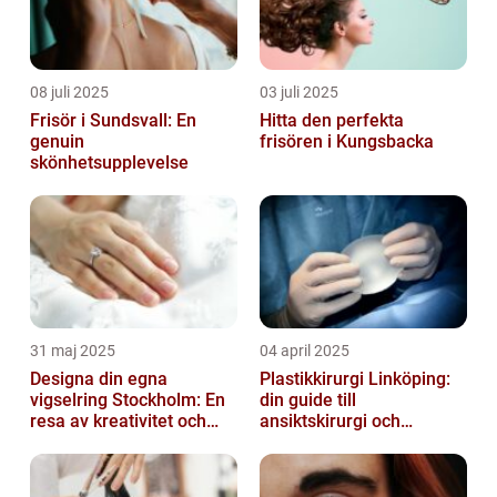
08 juli 2025
03 juli 2025
Frisör i Sundsvall: En
Hitta den perfekta
genuin
frisören i Kungsbacka
skönhetsupplevelse
31 maj 2025
04 april 2025
Designa din egna
Plastikkirurgi Linköping:
vigselring Stockholm: En
din guide till
resa av kreativitet och
ansiktskirurgi och
kärlek
naturliga resultat