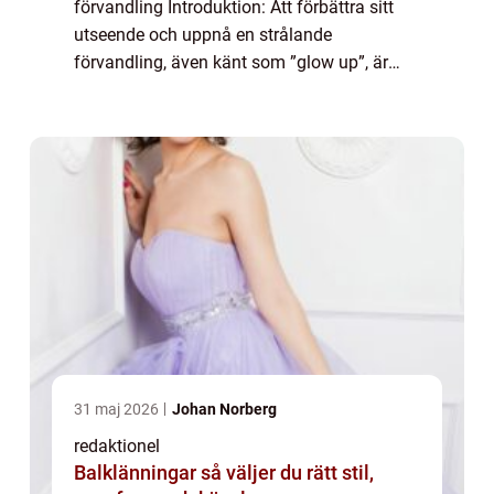
förvandling Introduktion: Att förbättra sitt
utseende och uppnå en strålande
förvandling, även känt som ”glow up”, är
något som många strävar efter. Genom att
använda olika tips och tekniker kan man
framhä...
31 maj 2026
Johan Norberg
redaktionel
Balklänningar så väljer du rätt stil,