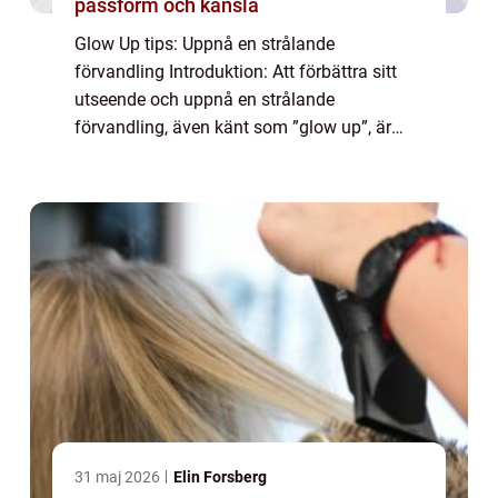
passform och känsla
Glow Up tips: Uppnå en strålande
förvandling Introduktion: Att förbättra sitt
utseende och uppnå en strålande
förvandling, även känt som ”glow up”, är
något som många strävar efter. Genom att
använda olika tips och tekniker kan man
framhä...
31 maj 2026
Elin Forsberg