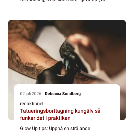
något som många strävar efter. Genom att
använda olika tips och tekniker kan man
framhä...
02 juli 2026
Rebecca Sundberg
redaktionel
Tatueringsborttagning kungälv så
funkar det i praktiken
Glow Up tips: Uppnå en strålande