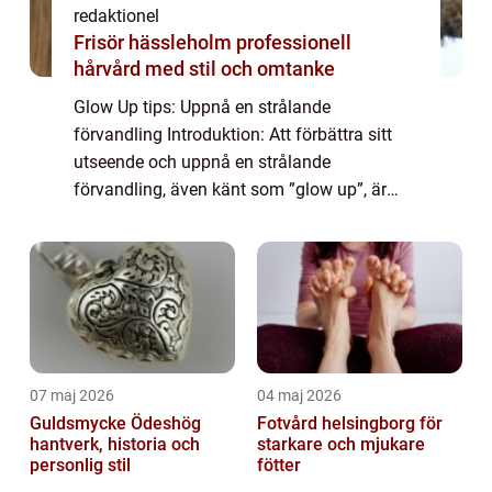
redaktionel
Frisör hässleholm professionell
hårvård med stil och omtanke
Glow Up tips: Uppnå en strålande
förvandling Introduktion: Att förbättra sitt
utseende och uppnå en strålande
förvandling, även känt som ”glow up”, är
något som många strävar efter. Genom att
använda olika tips och tekniker kan man
framhä...
07 maj 2026
04 maj 2026
Guldsmycke Ödeshög
Fotvård helsingborg för
hantverk, historia och
starkare och mjukare
personlig stil
fötter