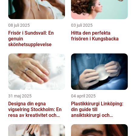
08 juli 2025
03 juli 2025
Frisör i Sundsvall: En
Hitta den perfekta
genuin
frisören i Kungsbacka
skönhetsupplevelse
31 maj 2025
04 april 2025
Designa din egna
Plastikkirurgi Linköping:
vigselring Stockholm: En
din guide till
resa av kreativitet och
ansiktskirurgi och
kärlek
naturliga resultat