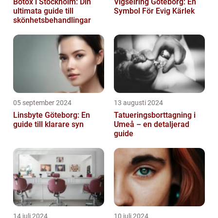
Botox i Stockholm: Din
Vigselring Göteborg: En
ultimata guide till
Symbol För Evig Kärlek
skönhetsbehandlingar
05 september 2024
13 augusti 2024
Linsbyte Göteborg: En
Tatueringsborttagning i
guide till klarare syn
Umeå – en detaljerad
guide
14 juli 2024
10 juli 2024