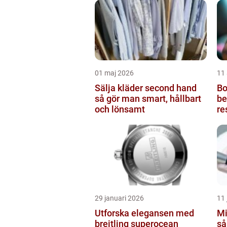
01 maj 2026
11 
Sälja kläder second hand
Bot
så gör man smart, hållbart
be
och lönsamt
re
29 januari 2026
11 
Utforska elegansen med
Mi
breitling superocean
så