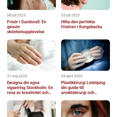
08 juli 2025
03 juli 2025
Frisör i Sundsvall: En
Hitta den perfekta
genuin
frisören i Kungsbacka
skönhetsupplevelse
31 maj 2025
04 april 2025
Designa din egna
Plastikkirurgi Linköping:
vigselring Stockholm: En
din guide till
resa av kreativitet och
ansiktskirurgi och
kärlek
naturliga resultat