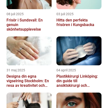
08 juli 2025
03 juli 2025
Frisör i Sundsvall: En
Hitta den perfekta
genuin
frisören i Kungsbacka
skönhetsupplevelse
31 maj 2025
04 april 2025
Designa din egna
Plastikkirurgi Linköping:
vigselring Stockholm: En
din guide till
resa av kreativitet och
ansiktskirurgi och
kärlek
naturliga resultat