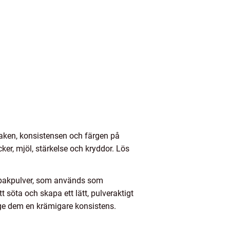
maken, konsistensen och färgen på
cker, mjöl, stärkelse och kryddor. Lös
r bakpulver, som används som
t söta och skapa ett lätt, pulveraktigt
 ge dem en krämigare konsistens.