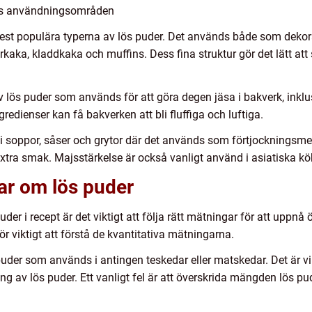
ras användningsområden
 mest populära typerna av lös puder. Det används både som deko
kaka, kladdkaka och muffins. Dess fina struktur gör det lätt att
 lös puder som används för att göra degen jäsa i bakverk, inklu
redienser kan få bakverken att bli fluffiga och luftiga.
tt i soppor, såser och grytor där det används som förtjockningsme
extra smak. Majsstärkelse är också vanligt använd i asiatiska kö
ar om lös puder
der i recept är det viktigt att följa rätt mätningar för att uppnå
r viktigt att förstå de kvantitativa mätningarna.
uder som används i antingen teskedar eller matskedar. Det är v
ng av lös puder. Ett vanligt fel är att överskrida mängden lös pude