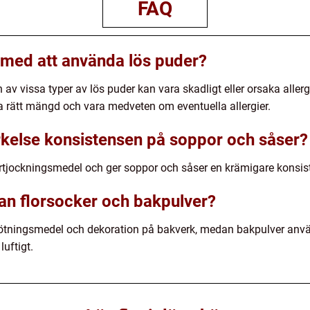
FAQ
r med att använda lös puder?
av vissa typer av lös puder kan vara skadligt eller orsaka aller
nda rätt mängd och vara medveten om eventuella allergier.
kelse konsistensen på soppor och såser?
örtjockningsmedel och ger soppor och såser en krämigare konsis
lan florsocker och bakpulver?
tningsmedel och dekoration på bakverk, medan bakpulver anvä
uftigt.