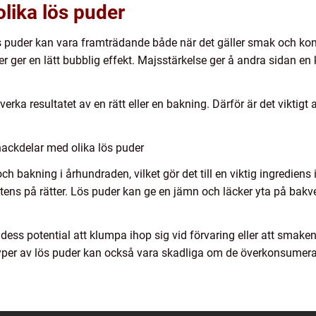
olika lös puder
s puder kan vara framträdande både när det gäller smak och kons
 ger en lätt bubblig effekt. Majsstärkelse ger å andra sidan en k
rka resultatet av en rätt eller en bakning. Därför är det viktigt 
nackdelar med olika lös puder
 bakning i århundraden, vilket gör det till en viktig ingrediens 
tens på rätter. Lös puder kan ge en jämn och läcker yta på bakve
ess potential att klumpa ihop sig vid förvaring eller att smak
yper av lös puder kan också vara skadliga om de överkonsumeras 