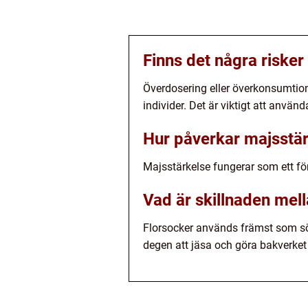
Finns det några riske
Överdosering eller överkonsumtion 
individer. Det är viktigt att anvä
Hur påverkar majsstär
Majsstärkelse fungerar som ett f
Vad är skillnaden mel
Florsocker används främst som sö
degen att jäsa och göra bakverket l