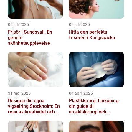
08 juli 2025
03 juli 2025
Frisör i Sundsvall: En
Hitta den perfekta
genuin
frisören i Kungsbacka
skönhetsupplevelse
31 maj 2025
04 april 2025
Designa din egna
Plastikkirurgi Linköping:
vigselring Stockholm: En
din guide till
resa av kreativitet och
ansiktskirurgi och
kärlek
naturliga resultat