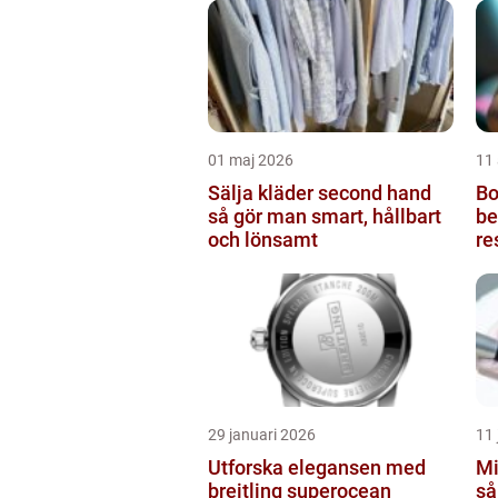
01 maj 2026
11 
Sälja kläder second hand
Bot
så gör man smart, hållbart
be
och lönsamt
re
29 januari 2026
11 
Utforska elegansen med
Mi
breitling superocean
så