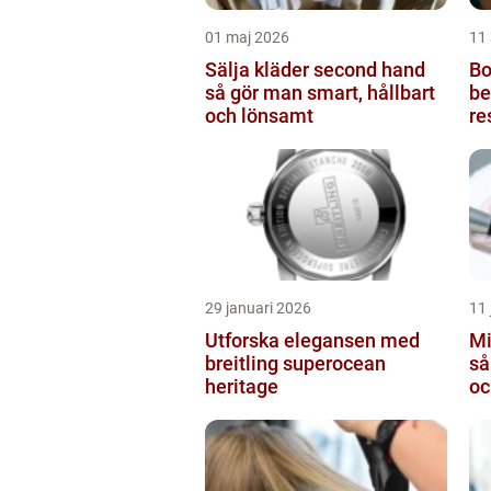
01 maj 2026
11 
Sälja kläder second hand
Bot
så gör man smart, hållbart
be
och lönsamt
re
29 januari 2026
11 
Utforska elegansen med
Mi
breitling superocean
så
heritage
oc