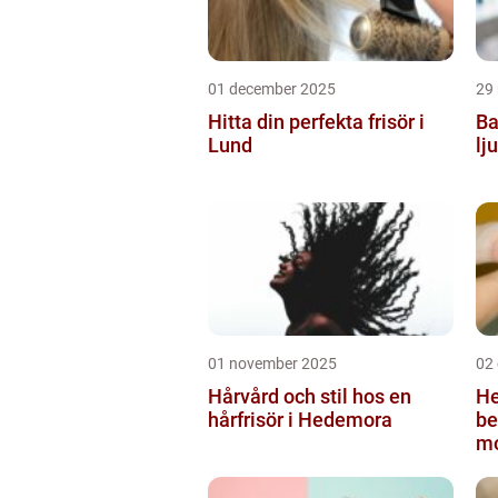
01 december 2025
29
Hitta din perfekta frisör i
Ba
Lund
lj
01 november 2025
02
Hårvård och stil hos en
He
hårfrisör i Hedemora
be
mo