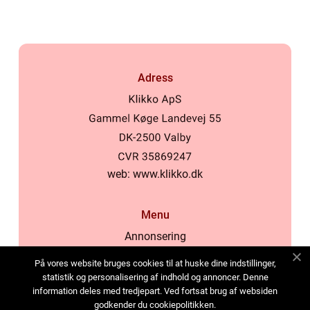
Adress
web:
www.klikko.dk
Menu
Annonsering
Om oss
På vores website bruges cookies til at huske dine indstillinger,
Cookies
statistik og personalisering af indhold og annoncer. Denne
information deles med tredjepart. Ved fortsat brug af websiden
Kontakta oss
godkender du cookiepolitikken.