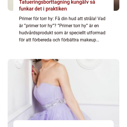
Tatueringsborttagning kungälv så
funkar det i praktiken
Primer för torr hy: Få din hud att stråla! Vad
är ”primer torr hy”? ”Primer torr hy” är en
hudvårdsprodukt som är speciellt utformad
för att förbereda och förbättra makeup
applicationen på torr hud. Det är en krämig
produkt so...