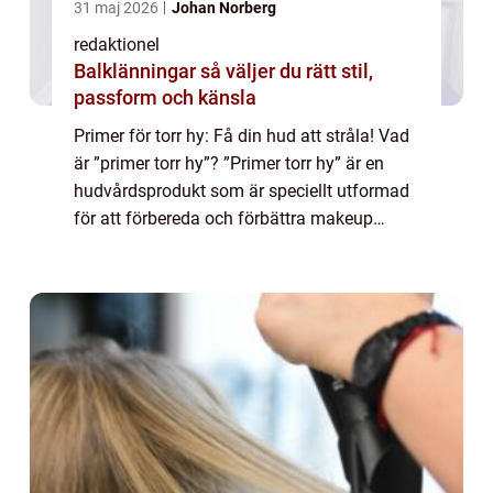
31 maj 2026
Johan Norberg
redaktionel
Balklänningar så väljer du rätt stil,
passform och känsla
Primer för torr hy: Få din hud att stråla! Vad
är ”primer torr hy”? ”Primer torr hy” är en
hudvårdsprodukt som är speciellt utformad
för att förbereda och förbättra makeup
applicationen på torr hud. Det är en krämig
produkt so...