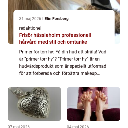
31 maj 2026
Elin Forsberg
redaktionel
Frisör hässleholm professionell
hårvård med stil och omtanke
Primer för torr hy: Få din hud att stråla! Vad
är ”primer torr hy”? ”Primer torr hy” är en
hudvårdsprodukt som är speciellt utformad
för att förbereda och förbättra makeup
applicationen på torr hud. Det är en krämig
produkt so...
07 maj 2026
04 maj 2026