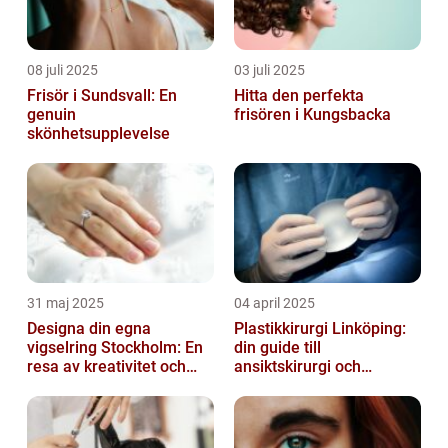
08 juli 2025
03 juli 2025
Frisör i Sundsvall: En
Hitta den perfekta
genuin
frisören i Kungsbacka
skönhetsupplevelse
31 maj 2025
04 april 2025
Designa din egna
Plastikkirurgi Linköping:
vigselring Stockholm: En
din guide till
resa av kreativitet och
ansiktskirurgi och
kärlek
naturliga resultat