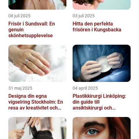
08 juli 2025
03 juli 2025
Frisör i Sundsvall: En
Hitta den perfekta
genuin
frisören i Kungsbacka
skönhetsupplevelse
31 maj 2025
04 april 2025
Designa din egna
Plastikkirurgi Linköping:
vigselring Stockholm: En
din guide till
resa av kreativitet och
ansiktskirurgi och
kärlek
naturliga resultat