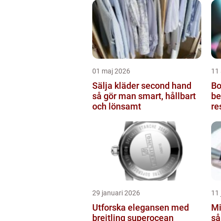
01 maj 2026
11 
Sälja kläder second hand
Bot
så gör man smart, hållbart
be
och lönsamt
re
29 januari 2026
11 
Utforska elegansen med
Mi
breitling superocean
så