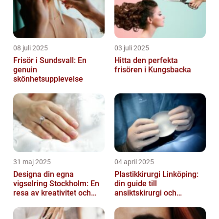
08 juli 2025
03 juli 2025
Frisör i Sundsvall: En
Hitta den perfekta
genuin
frisören i Kungsbacka
skönhetsupplevelse
31 maj 2025
04 april 2025
Designa din egna
Plastikkirurgi Linköping:
vigselring Stockholm: En
din guide till
resa av kreativitet och
ansiktskirurgi och
kärlek
naturliga resultat