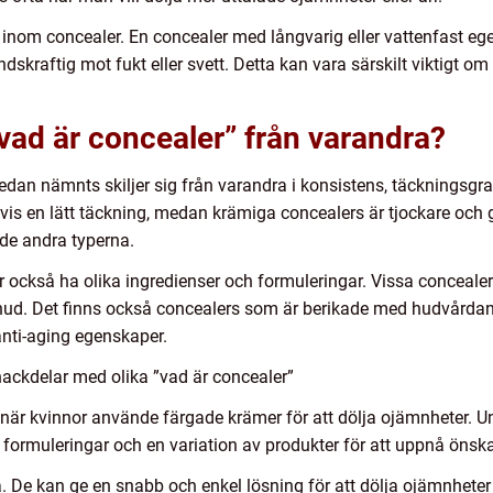
t inom concealer. En concealer med långvarig eller vattenfast e
dskraftig mot fukt eller svett. Detta kan vara särskilt viktigt om 
 ”vad är concealer” från varandra?
edan nämnts skiljer sig från varandra i konsistens, täckningsgra
vis en lätt täckning, medan krämiga concealers är tjockare och g
 de andra typerna.
r också ha olika ingredienser och formuleringar. Vissa conceale
r hud. Det finns också concealers som är berikade med hudvårdand
anti-aging egenskaper.
ackdelar med olika ”vad är concealer”
 när kvinnor använde färgade krämer för att dölja ojämnheter. U
va formuleringar och en variation av produkter för att uppnå önsk
 De kan ge en snabb och enkel lösning för att dölja ojämnheter