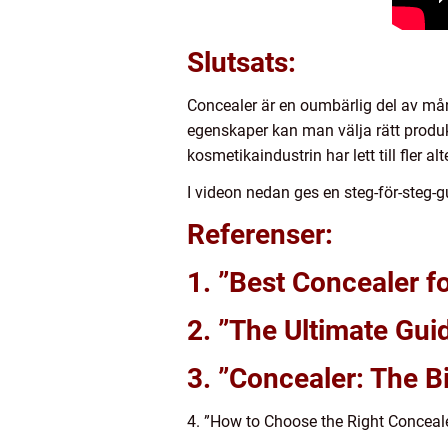
Slutsats:
Concealer är en oumbärlig del av må
egenskaper kan man välja rätt produ
kosmetikaindustrin har lett till fler
I videon nedan ges en steg-för-steg-g
Referenser:
1. ”Best Concealer f
2. ”The Ultimate Gui
3. ”Concealer: The B
4. ”How to Choose the Right Concealer