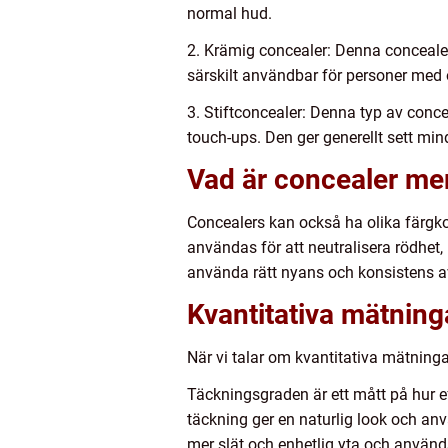
normal hud.
2. Krämig concealer: Denna concealer
särskilt användbar för personer med o
3. Stiftconcealer: Denna typ av conce
touch-ups. Den ger generellt sett min
Vad är concealer me
Concealers kan också ha olika färgko
användas för att neutralisera rödhet,
använda rätt nyans och konsistens av
Kvantitativa mätning
När vi talar om kvantitativa mätning
Täckningsgraden är ett mått på hur eff
täckning ger en naturlig look och an
mer slät och enhetlig yta och används