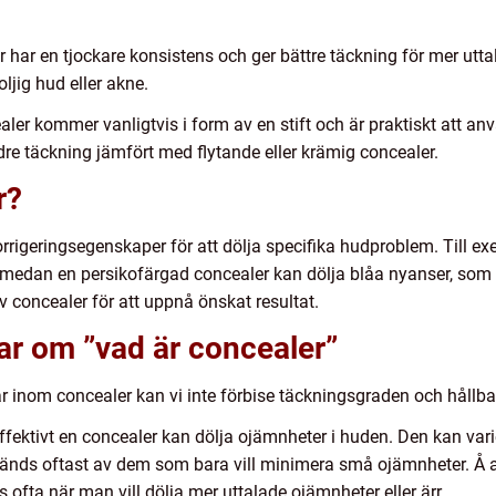
 har en tjockare konsistens och ger bättre täckning för mer utt
ljig hud eller akne.
aler kommer vanligtvis i form av en stift och är praktiskt att a
dre täckning jämfört med flytande eller krämig concealer.
r?
rrigeringsegenskaper för att dölja specifika hudproblem. Till e
 medan en persikofärgad concealer kan dölja blåa nyanser, som mö
 concealer för att uppnå önskat resultat.
ar om ”vad är concealer”
ar inom concealer kan vi inte förbise täckningsgraden och hållba
ektivt en concealer kan dölja ojämnheter i huden. Den kan variera 
vänds oftast av dem som bara vill minimera små ojämnheter. Å a
 ofta när man vill dölja mer uttalade ojämnheter eller ärr.