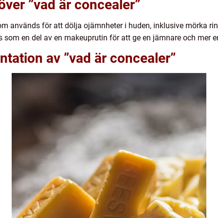
 över ”vad är concealer”
m används för att dölja ojämnheter i huden, inklusive mörka ri
 som en del av en makeuprutin för att ge en jämnare och mer e
tation av ”vad är concealer”