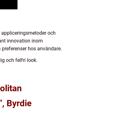
, appliceringsmetoder och
ant innovation inom
ch preferenser hos användare.
g och felfri look.
olitan
, Byrdie