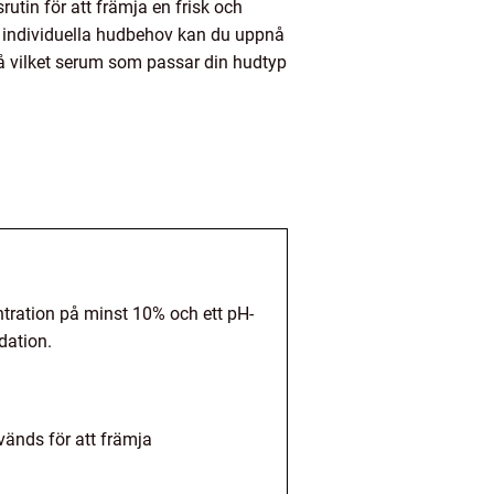
utin för att främja en frisk och
m individuella hudbehov kan du uppnå
på vilket serum som passar din hudtyp
ntration på minst 10% och ett pH-
dation.
vänds för att främja