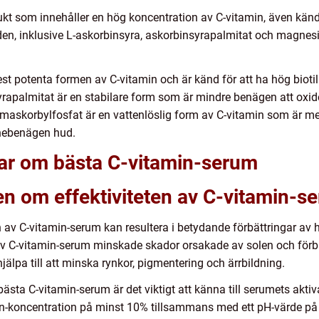
kt som innehåller en hög koncentration av C-vitamin, även känd
en, inklusive L-askorbinsyra, askorbinsyrapalmitat och magnesi
t potenta formen av C-vitamin och är känd för att ha hög biotillg
apalmitat är en stabilare form som är mindre benägen att oxider
askorbylfosfat är en vattenlöslig form av C-vitamin som är mer
cnebenägen hud.
gar om bästa C-vitamin-serum
en om effektiviteten av C-vitamin-s
 av C-vitamin-serum kan resultera i betydande förbättringar av
v C-vitamin-serum minskade skador orsakade av solen och förbä
jälpa till att minska rynkor, pigmentering och ärrbildning.
 bästa C-vitamin-serum är det viktigt att känna till serumets akt
min-koncentration på minst 10% tillsammans med ett pH-värde på 