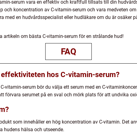
n-serum vara en effektiv och kraftfull tillsats till din hudvårdsr
 typ och koncentration av C-vitamin-serum och vara medveten o
era med en hudvårdsspecialist eller hudläkare om du är osäker 
ga artikeln om bästa C-vitamin-serum för en strålande hud!
FAQ
effektiviteten hos C-vitamin-serum?
v C-vitamin-serum bör du välja ett serum med en C-vitaminkonce
 att förvara serumet på en sval och mörk plats för att undvika oxi
um?
dukt som innehåller en hög koncentration av C-vitamin. Det an
ra hudens hälsa och utseende.