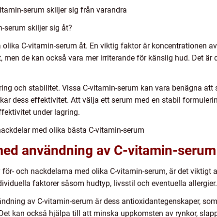
itamin-serum skiljer sig från varandra
-serum skiljer sig åt?
a olika C-vitamin-serum åt. En viktig faktor är koncentrationen a
, men de kan också vara mer irriterande för känslig hud. Det är d
ing och stabilitet. Vissa C-vitamin-serum kan vara benägna att
skar dess effektivitet. Att välja ett serum med en stabil formuleri
fektivitet under lagring.
nackdelar med olika bästa C-vitamin-serum
med användning av C-vitamin-serum
för- och nackdelarna med olika C-vitamin-serum, är det viktigt a
ividuella faktorer såsom hudtyp, livsstil och eventuella allergier.
ndning av C-vitamin-serum är dess antioxidantegenskaper, som h
 Det kan också hjälpa till att minska uppkomsten av rynkor, sla