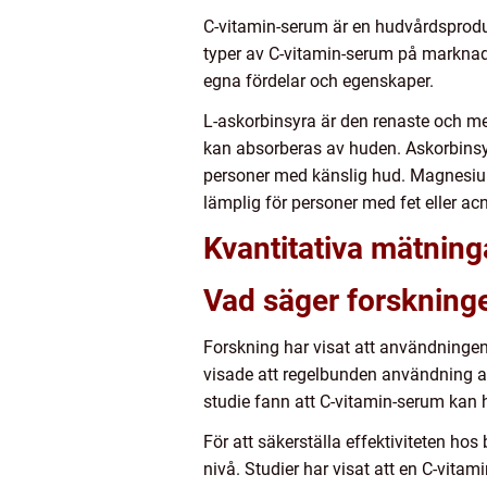
C-vitamin-serum är en hudvårdsprodu
typer av C-vitamin-serum på marknad
egna fördelar och egenskaper.
L-askorbinsyra är den renaste och mes
kan absorberas av huden. Askorbinsyr
personer med känslig hud. Magnesium
lämplig för personer med fet eller a
Kvantitativa mätnin
Vad säger forskning
Forskning har visat att användningen
visade att regelbunden användning a
studie fann att C-vitamin-serum kan h
För att säkerställa effektiviteten hos
nivå. Studier har visat att en C-vita