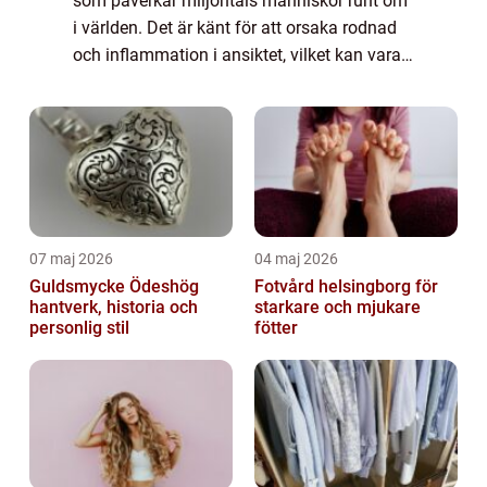
som påverkar miljontals människor runt om
i världen. Det är känt för att orsaka rodnad
och inflammation i ansiktet, vilket kan vara
en utmaning att dölja eller behandla. En
effektiv lösning för att minimera rodn...
07 maj 2026
04 maj 2026
Guldsmycke Ödeshög
Fotvård helsingborg för
hantverk, historia och
starkare och mjukare
personlig stil
fötter