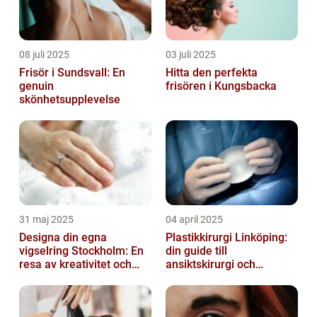
08 juli 2025
03 juli 2025
Frisör i Sundsvall: En
Hitta den perfekta
genuin
frisören i Kungsbacka
skönhetsupplevelse
31 maj 2025
04 april 2025
Designa din egna
Plastikkirurgi Linköping:
vigselring Stockholm: En
din guide till
resa av kreativitet och
ansiktskirurgi och
kärlek
naturliga resultat