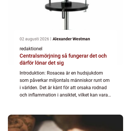
02 augusti 2026
Alexander Westman
redaktionel
Centralsmörjning så fungerar det och
därför lönar det sig
Introduktion: Rosacea är en hudsjukdom
som påverkar miljontals människor runt om
i världen. Det är känt för att orsaka rodnad
och inflammation i ansiktet, vilket kan vara
en utmaning att dölja eller behandla. En
effektiv lösning för att minimera rodn...