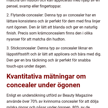
matcha din hudton och kan appliceras med hjälp av en
pensel, svamp eller fingertoppar.
2. Flytande concealer: Denna typ av concealer har en
lättare konsistens och är perfekt för dem med fina linjer
runt ögonen. Den är lätt att blanda och ger en naturlig
finish. Precis som krämconcealern finns den i olika
nyanser för att matcha din hudton.
3. Stickconcealer: Denna typ av concealer liknar en
läppstiftsstift och är lätt att applicera och bära med dig.
Den ger en bra täckning och är perfekt för snabba
touch-ups under dagen.
Kvantitativa mätningar om
concealer under ögonen
Enligt en undersökning utförd av Beauty Magazine
använde över 70% av kvinnorna concealer för att dölja
mörka ringar och påsar under ögonen. 80% av de