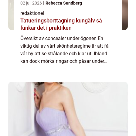
02 juli 2026
Rebecca Sundberg
redaktionel
Tatueringsborttagning kungälv så
funkar det i praktiken
Översikt av concealer under ögonen En
viktig del av vårt skönhetsregime är att få
vår hy att se strålande och klar ut. Ibland
kan dock mörka ringar och påsar under
ögonen få oss att se trötta och utarbetade
ut. Här kommer concealer under ögonen till
...