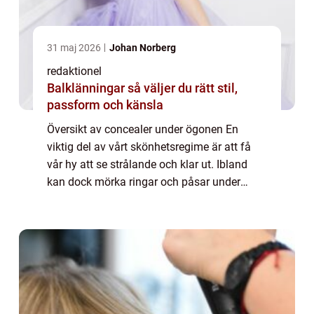
31 maj 2026
Johan Norberg
redaktionel
Balklänningar så väljer du rätt stil,
passform och känsla
Översikt av concealer under ögonen En
viktig del av vårt skönhetsregime är att få
vår hy att se strålande och klar ut. Ibland
kan dock mörka ringar och påsar under
ögonen få oss att se trötta och utarbetade
ut. Här kommer concealer under ögonen till
...