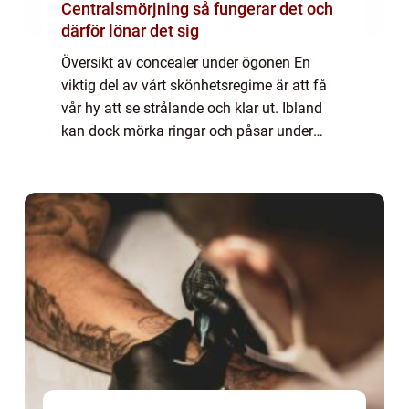
Centralsmörjning så fungerar det och
därför lönar det sig
Översikt av concealer under ögonen En
viktig del av vårt skönhetsregime är att få
vår hy att se strålande och klar ut. Ibland
kan dock mörka ringar och påsar under
ögonen få oss att se trötta och utarbetade
ut. Här kommer concealer under ögonen till
...