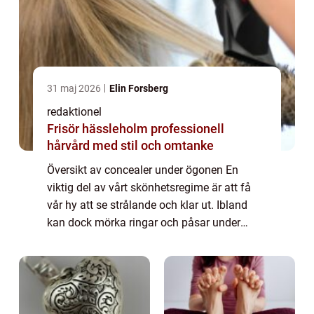
31 maj 2026
Elin Forsberg
redaktionel
Frisör hässleholm professionell
hårvård med stil och omtanke
Översikt av concealer under ögonen En
viktig del av vårt skönhetsregime är att få
vår hy att se strålande och klar ut. Ibland
kan dock mörka ringar och påsar under
ögonen få oss att se trötta och utarbetade
ut. Här kommer concealer under ögonen till
...