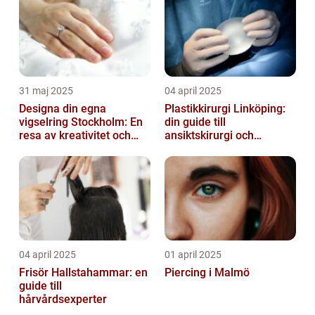
31 maj 2025
04 april 2025
Designa din egna
Plastikkirurgi Linköping:
vigselring Stockholm: En
din guide till
resa av kreativitet och
ansiktskirurgi och
kärlek
naturliga resultat
04 april 2025
01 april 2025
Frisör Hallstahammar: en
Piercing i Malmö
guide till
hårvårdsexperter