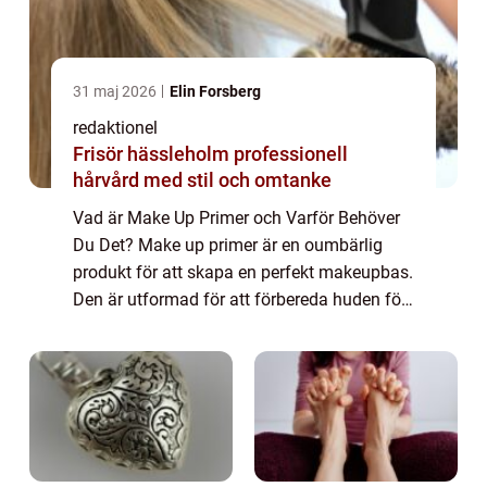
31 maj 2026
Elin Forsberg
redaktionel
Frisör hässleholm professionell
hårvård med stil och omtanke
Vad är Make Up Primer och Varför Behöver
Du Det? Make up primer är en oumbärlig
produkt för att skapa en perfekt makeupbas.
Den är utformad för att förbereda huden för
foundation och andra makeupprodukter
genom att fylla i porer, jämna ut hudtonen
oc...