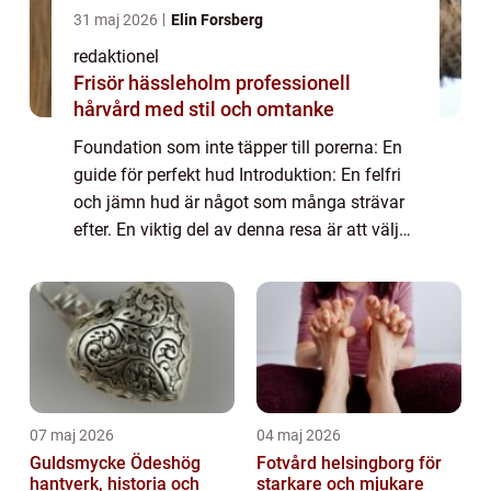
31 maj 2026
Elin Forsberg
redaktionel
Frisör hässleholm professionell
hårvård med stil och omtanke
Foundation som inte täpper till porerna: En
guide för perfekt hud Introduktion: En felfri
och jämn hud är något som många strävar
efter. En viktig del av denna resa är att välja
rätt foundation. En foundation som inte
täpper till porerna är ett utmär...
07 maj 2026
04 maj 2026
Guldsmycke Ödeshög
Fotvård helsingborg för
hantverk, historia och
starkare och mjukare