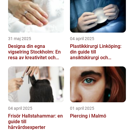
31 maj 2025
04 april 2025
Designa din egna
Plastikkirurgi Linköping:
vigselring Stockholm: En
din guide till
resa av kreativitet och
ansiktskirurgi och
kärlek
naturliga resultat
04 april 2025
01 april 2025
Frisör Hallstahammar: en
Piercing i Malmö
guide till
hårvårdsexperter