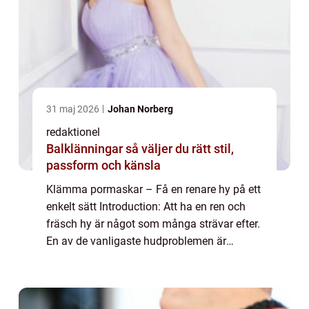
31 maj 2026
Johan Norberg
redaktionel
Balklänningar så väljer du rätt stil,
passform och känsla
Klämma pormaskar – Få en renare hy på ett
enkelt sätt Introduction: Att ha en ren och
fräsch hy är något som många strävar efter.
En av de vanligaste hudproblemen är
pormaskar små förstorade porer som är
igentäppta med talg och döda hudceller. ...