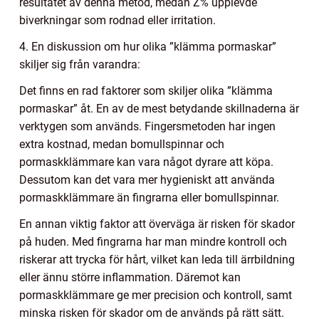
resultatet av denna metod, medan Z% upplevde
biverkningar som rodnad eller irritation.
4. En diskussion om hur olika ”klämma pormaskar”
skiljer sig från varandra:
Det finns en rad faktorer som skiljer olika ”klämma
pormaskar” åt. En av de mest betydande skillnaderna är
verktygen som används. Fingersmetoden har ingen
extra kostnad, medan bomullspinnar och
pormaskklämmare kan vara något dyrare att köpa.
Dessutom kan det vara mer hygieniskt att använda
pormaskklämmare än fingrarna eller bomullspinnar.
En annan viktig faktor att överväga är risken för skador
på huden. Med fingrarna har man mindre kontroll och
riskerar att trycka för hårt, vilket kan leda till ärrbildning
eller ännu större inflammation. Däremot kan
pormaskklämmare ge mer precision och kontroll, samt
minska risken för skador om de används på rätt sätt.