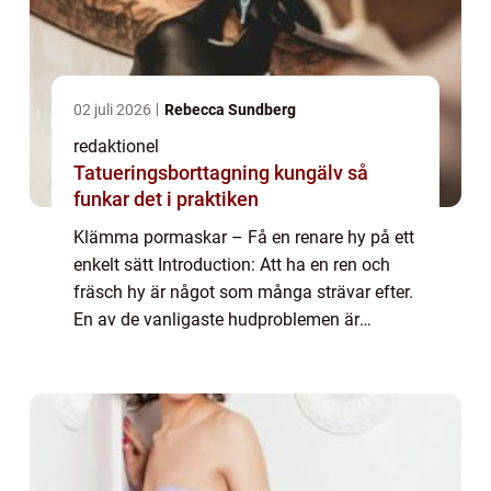
02 juli 2026
Rebecca Sundberg
redaktionel
Tatueringsborttagning kungälv så
funkar det i praktiken
Klämma pormaskar – Få en renare hy på ett
enkelt sätt Introduction: Att ha en ren och
fräsch hy är något som många strävar efter.
En av de vanligaste hudproblemen är
pormaskar små förstorade porer som är
igentäppta med talg och döda hudceller. ...