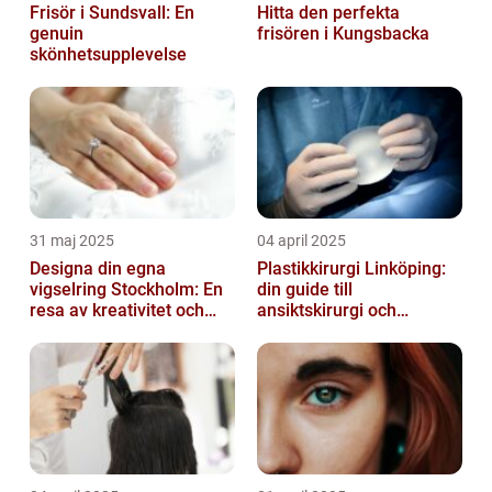
Frisör i Sundsvall: En
Hitta den perfekta
genuin
frisören i Kungsbacka
skönhetsupplevelse
31 maj 2025
04 april 2025
Designa din egna
Plastikkirurgi Linköping:
vigselring Stockholm: En
din guide till
resa av kreativitet och
ansiktskirurgi och
kärlek
naturliga resultat