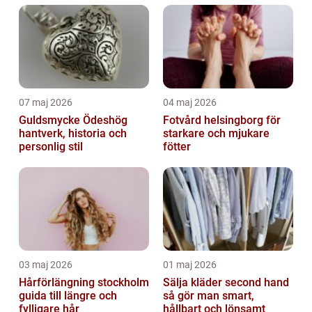
igentäppta med talg och döda hudceller. ...
07 maj 2026
04 maj 2026
Guldsmycke Ödeshög
Fotvård helsingborg för
hantverk, historia och
starkare och mjukare
personlig stil
fötter
03 maj 2026
01 maj 2026
Hårförlängning stockholm
Sälja kläder second hand
guida till längre och
så gör man smart,
fylligare hår
hållbart och lönsamt