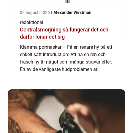
02 augusti 2026
Alexander Westman
redaktionel
Centralsmörjning så fungerar det och
därför lönar det sig
Klämma pormaskar – Få en renare hy på ett
enkelt sätt Introduction: Att ha en ren och
fräsch hy är något som många strävar efter.
En av de vanligaste hudproblemen är
pormaskar små förstorade porer som är
igentäppta med talg och döda hudceller. ...