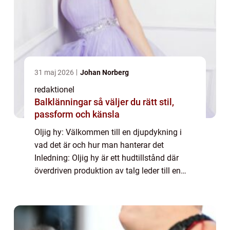
31 maj 2026
Johan Norberg
redaktionel
Balklänningar så väljer du rätt stil,
passform och känsla
Oljig hy: Välkommen till en djupdykning i
vad det är och hur man hanterar det
Inledning: Oljig hy är ett hudtillstånd där
överdriven produktion av talg leder till en
glansig och fet yta på huden. Detta kan vara
besvärligt för många och det kan påverk...