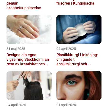
genuin
frisören i Kungsbacka
skönhetsupplevelse
31 maj 2025
04 april 2025
Designa din egna
Plastikkirurgi Linköping:
vigselring Stockholm: En
din guide till
resa av kreativitet och
ansiktskirurgi och
kärlek
naturliga resultat
04 april 2025
01 april 2025