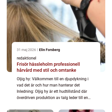
31 maj 2026
Elin Forsberg
redaktionel
Frisör hässleholm professionell
hårvård med stil och omtanke
Oljig hy: Välkommen till en djupdykning i
vad det är och hur man hanterar det
Inledning: Oljig hy är ett hudtillstånd där
överdriven produktion av talg leder till en
glansig och fet yta på huden. Detta kan vara
besvärligt för många och det kan påverk...