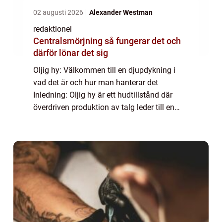
02 augusti 2026
Alexander Westman
redaktionel
Centralsmörjning så fungerar det och
därför lönar det sig
Oljig hy: Välkommen till en djupdykning i
vad det är och hur man hanterar det
Inledning: Oljig hy är ett hudtillstånd där
överdriven produktion av talg leder till en
glansig och fet yta på huden. Detta kan vara
besvärligt för många och det kan påverk...