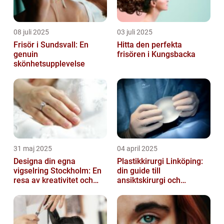
08 juli 2025
03 juli 2025
Frisör i Sundsvall: En
Hitta den perfekta
genuin
frisören i Kungsbacka
skönhetsupplevelse
31 maj 2025
04 april 2025
Designa din egna
Plastikkirurgi Linköping:
vigselring Stockholm: En
din guide till
resa av kreativitet och
ansiktskirurgi och
kärlek
naturliga resultat