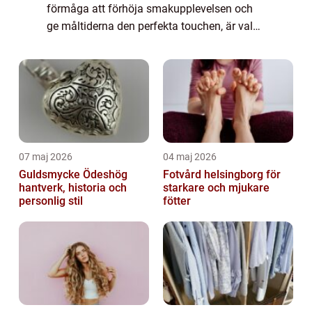
förmåga att förhöja smakupplevelsen och
ge måltiderna den perfekta touchen, är valet
av bästa rouge afgörande. Denna artikel
kommer att ge en grundlig översikt över ...
07 maj 2026
04 maj 2026
Guldsmycke Ödeshög
Fotvård helsingborg för
hantverk, historia och
starkare och mjukare
personlig stil
fötter