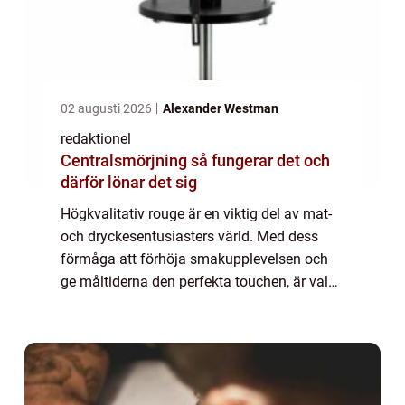
02 augusti 2026
Alexander Westman
redaktionel
Centralsmörjning så fungerar det och
därför lönar det sig
Högkvalitativ rouge är en viktig del av mat-
och dryckesentusiasters värld. Med dess
förmåga att förhöja smakupplevelsen och
ge måltiderna den perfekta touchen, är valet
av bästa rouge afgörande. Denna artikel
kommer att ge en grundlig översikt över ...