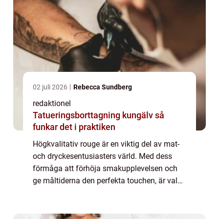
02 juli 2026
Rebecca Sundberg
redaktionel
Tatueringsborttagning kungälv så
funkar det i praktiken
Högkvalitativ rouge är en viktig del av mat-
och dryckesentusiasters värld. Med dess
förmåga att förhöja smakupplevelsen och
ge måltiderna den perfekta touchen, är valet
av bästa rouge afgörande. Denna artikel
kommer att ge en grundlig översikt över ...