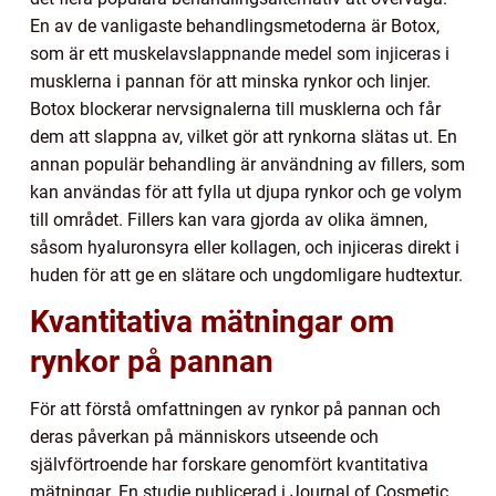
En av de vanligaste behandlingsmetoderna är Botox,
som är ett muskelavslappnande medel som injiceras i
musklerna i pannan för att minska rynkor och linjer.
Botox blockerar nervsignalerna till musklerna och får
dem att slappna av, vilket gör att rynkorna slätas ut. En
annan populär behandling är användning av fillers, som
kan användas för att fylla ut djupa rynkor och ge volym
till området. Fillers kan vara gjorda av olika ämnen,
såsom hyaluronsyra eller kollagen, och injiceras direkt i
huden för att ge en slätare och ungdomligare hudtextur.
Kvantitativa mätningar om
rynkor på pannan
För att förstå omfattningen av rynkor på pannan och
deras påverkan på människors utseende och
självförtroende har forskare genomfört kvantitativa
mätningar. En studie publicerad i Journal of Cosmetic