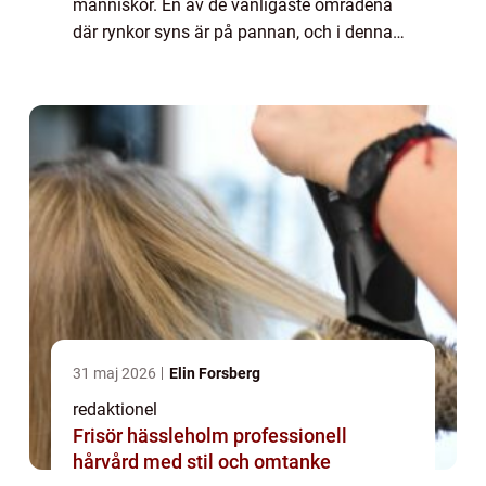
människor. En av de vanligaste områdena
där rynkor syns är på pannan, och i denna
artikel kommer vi att utforska dessa rynkor i
detalj. Vi kommer att ta en omfattande titt
på ...
31 maj 2026
Elin Forsberg
redaktionel
Frisör hässleholm professionell
hårvård med stil och omtanke