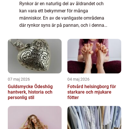
Rynkor är en naturlig del av åldrandet och
kan vara ett bekymmer för många
människor. En av de vanligaste områdena
där rynkor syns är på pannan, och i denna
artikel kommer vi att utforska dessa rynkor i
detalj. Vi kommer att ta en omfattande titt
på ...
07 maj 2026
04 maj 2026
Guldsmycke Ödeshög
Fotvård helsingborg för
hantverk, historia och
starkare och mjukare
personlig stil
fötter