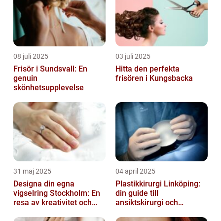
08 juli 2025
03 juli 2025
Frisör i Sundsvall: En
Hitta den perfekta
genuin
frisören i Kungsbacka
skönhetsupplevelse
31 maj 2025
04 april 2025
Designa din egna
Plastikkirurgi Linköping:
vigselring Stockholm: En
din guide till
resa av kreativitet och
ansiktskirurgi och
kärlek
naturliga resultat