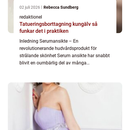
02 juli 2026
Rebecca Sundberg
redaktionel
Tatueringsborttagning kungälv så
funkar det i praktiken
Inledning Serumansikte – En
revolutionerande hudvårdsprodukt för
strålande skönhet Serum ansikte har snabbt
blivit en oumbärlig del av många
skönhetsrutiner runt om i världen. Denna
artikel kommer att ge dig en detaljerad och
komplett översikt ...