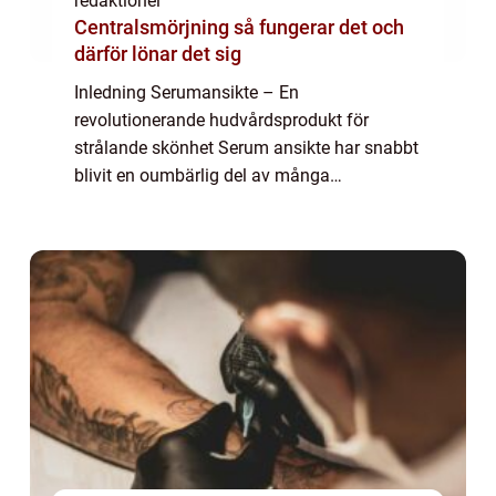
redaktionel
Centralsmörjning så fungerar det och
därför lönar det sig
Inledning Serumansikte – En
revolutionerande hudvårdsprodukt för
strålande skönhet Serum ansikte har snabbt
blivit en oumbärlig del av många
skönhetsrutiner runt om i världen. Denna
artikel kommer att ge dig en detaljerad och
komplett översikt ...