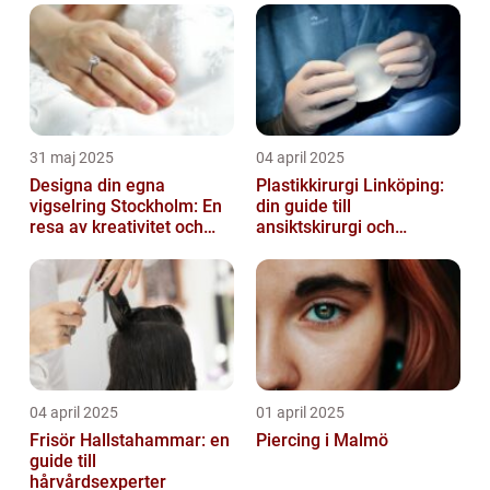
31 maj 2025
04 april 2025
Designa din egna
Plastikkirurgi Linköping:
vigselring Stockholm: En
din guide till
resa av kreativitet och
ansiktskirurgi och
kärlek
naturliga resultat
04 april 2025
01 april 2025
Frisör Hallstahammar: en
Piercing i Malmö
guide till
hårvårdsexperter