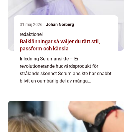
31 maj 2026
Johan Norberg
redaktionel
Balklänningar så väljer du rätt stil,
passform och känsla
Inledning Serumansikte – En
revolutionerande hudvårdsprodukt för
strålande skönhet Serum ansikte har snabbt
blivit en oumbärlig del av många
skönhetsrutiner runt om i världen. Denna
artikel kommer att ge dig en detaljerad och
komplett översikt ...