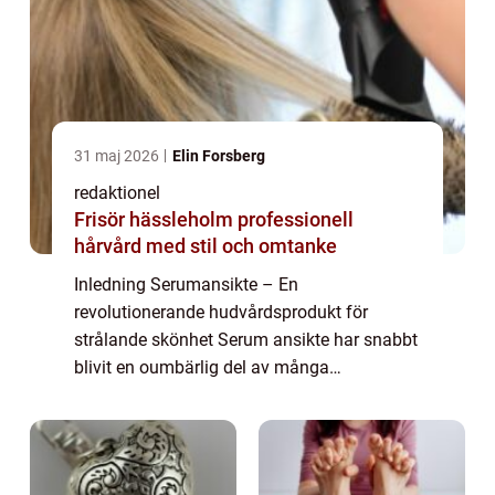
31 maj 2026
Elin Forsberg
redaktionel
Frisör hässleholm professionell
hårvård med stil och omtanke
Inledning Serumansikte – En
revolutionerande hudvårdsprodukt för
strålande skönhet Serum ansikte har snabbt
blivit en oumbärlig del av många
skönhetsrutiner runt om i världen. Denna
artikel kommer att ge dig en detaljerad och
komplett översikt ...